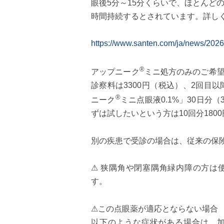
眼後5分～15分くらいで、ほとんど
時間持続するとされています。詳し
https://www.santen.com/ja/news/20
®
アップニーク
ミニ
処方のみのご希
診察料は3300円（税込）、2回目
®
ニーク
ミニ点眼液0.1%」30日分
ずは試したいという方は10回分1800
別の疾患で受診の場合は、従来の保
⚠ 狭隅角や閉塞隅角緑内障の方は
す。
⚠この点眼薬が適応とならない場合
以下のような症状がある場合は、