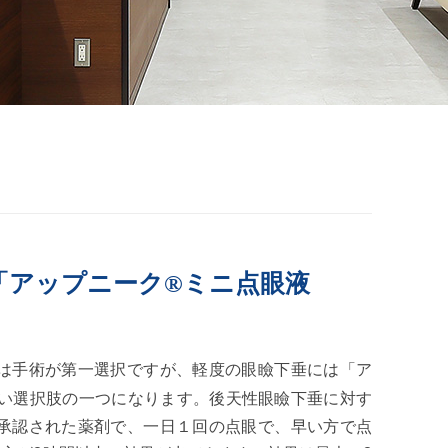
「アップニーク®ミニ点眼液
は手術が第一選択ですが、軽度の眼瞼下垂には
「ア
い選択肢の一つになります。後天性眼瞼下垂に対す
承認された薬剤で、一日１回の点眼で、早い方で点