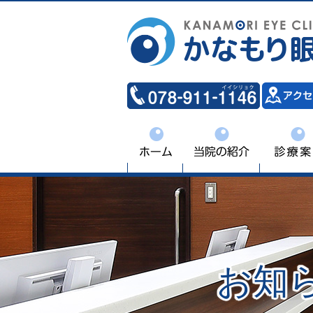
案内
診療案内
緑内障診療
白内障手術
医師のご紹介
お知