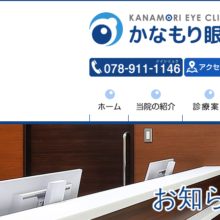
案内
診療案内
緑内障診療
白内障手術
医師のご紹介
お知