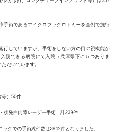
帯切除術、ロングチューブインプラント等）は237
障手術であるマイクロフックロトミーを全例で施行
施行していますが、手術をしない方の目の視機能が
は入院できる病院にて入院（兵庫県下に５つありま
いただいています。
等）50件
)・後発白内障レーザー手術 計239件
ニックでの手術総件数は3842件となりました。