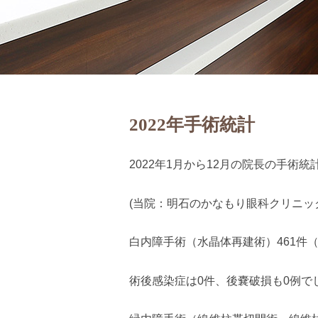
2022年手術統計
2022年1月から12月の院長の手術
(当院：明石のかなもり眼科クリニッ
白内障手術（水晶体再建術）461件（
術後感染症は0件、後嚢破損も0例で